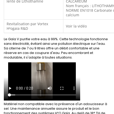
lente de Lithothamne
CALCAREUM
Nom français : LITHOTHAM
NORME EN1018 Carbonate 
calcium
Revitalisation par Vortex
Voir la vidéo
H²ogaïa R&D
Le Gaïa V purifie votre eau à 99%. Cette technologie fonctionne
sans électricité, évitant ainsi une pollution électrique sur l'eau.
Sa citerne de 7 ou 9 litres offre un débit confortable et une
réserve en cas de coupure d'eau. Peu encombrant et
modulable, il s'adapte à toutes situations.
Matériel non compatible avec la présence d'un adoucisseur à
sel. Une maintenance annuelle assure le produit et le bon
fonctionnement des systèmes H²O Gaïa. Au delà de 18° TH de