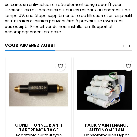
calcaire, un anti-calcaire spécialement conçu pour l'hyper
filtration Gaïa est nécessaire. Pour les réseaux autonomes: une
lampe UV, une étape supplémentaire de filtration et un dispositif
anti-nitrates et nitrites peuvent être à prévoir si le foyer n' est
pas équipé. Produit vendu hors installation. Support et
accompagnement proposé.
VOUS AIMEREZ AUSSI
<
>
favorite_border
favorite_border
CONDITIONNEUR ANTI
PACK MAINTENANCE
TARTRE MONTAGE
AUTONOME 1 AN
VERTICAL
Adaptable sur tout type
Consommables Hyper