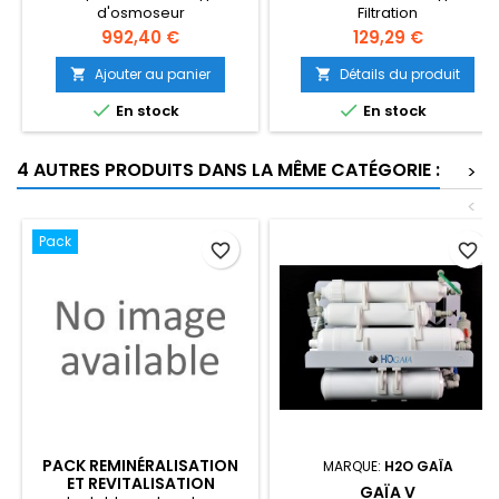
d'osmoseur
Filtration
Prix
Prix
992,40 €
129,29 €
Ajouter au panier
Détails du produit




En stock
En stock
4 AUTRES PRODUITS DANS LA MÊME CATÉGORIE :
>
<
Pack
favorite_border
favorite_border
PACK REMINÉRALISATION
MARQUE:
H2O GAÏA
ET REVITALISATION
GAÏA V