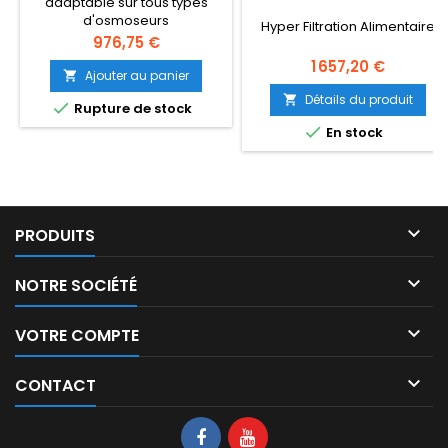
adaptable sur tous types
d'osmoseurs
Hyper Filtration Alimentaire
Prix
976,75 €
Prix
1 657,20 €
Ajouter au panier

Détails du produit


Rupture de stock

En stock

PRODUITS

NOTRE SOCIÉTÉ

VOTRE COMPTE

CONTACT