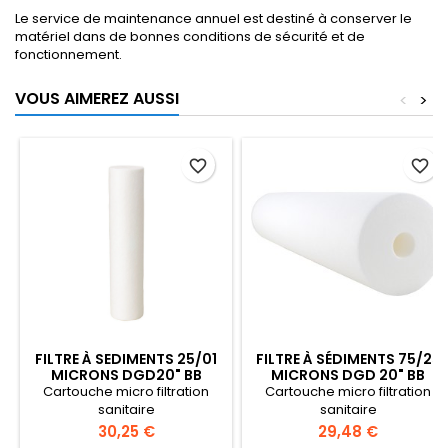
Le service de maintenance annuel est destiné à conserver le
matériel dans de bonnes conditions de sécurité et de
fonctionnement.
VOUS AIMEREZ AUSSI
<
>
favorite_border
favorite_border
FILTRE À SEDIMENTS 25/01
FILTRE À SÉDIMENTS 75/25
MICRONS DGD20" BB
MICRONS DGD 20" BB
(DOUBLE GRADIENT DE
(DOUBLE GRADIENT DE
Cartouche micro filtration
Cartouche micro filtration
DENSITÉ)
DENSITÉ)
sanitaire
sanitaire
Prix
Prix
30,25 €
29,48 €