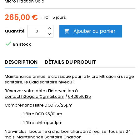
Micro Filtration Gaïa
265,00 €
TTC
5 jours
Ajouter au panier
Quantité


En stock
DESCRIPTION
DÉTAILS DU PRODUIT
Maintenance annuelle classique pour la Micro Filtration à usage
sanitaire, le Gaïa sanitaire niveau 1
Réserver votre date d'intervention à
contact.h2ogaia@gmail.com
/
0426510135
Comprenant: 1 filtre DGD 75/25µm
: 1 filtre DGD 25/01µm
: 1 filtre cintropur 1µm
Non-inclus : bouteille à charbon charbon à réaliser tous les 24
mois.
Maintenance Sanitaire Charbon.