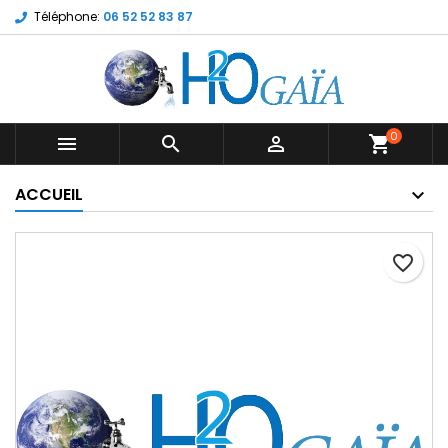
Téléphone:
06 52 52 83 87
0



shopping_cart
ACCUEIL
favorite_border