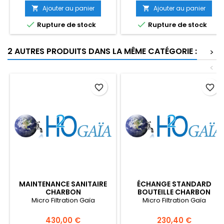
Ajouter au panier
Ajouter au panier




Rupture de stock
Rupture de stock
2 AUTRES PRODUITS DANS LA MÊME CATÉGORIE :
>
<
favorite_border
favorite_border
MAINTENANCE SANITAIRE
ÉCHANGE STANDARD
CHARBON
BOUTEILLE CHARBON
Micro Filtration Gaïa
Micro Filtration Gaïa
Prix
Prix
430,00 €
230,40 €