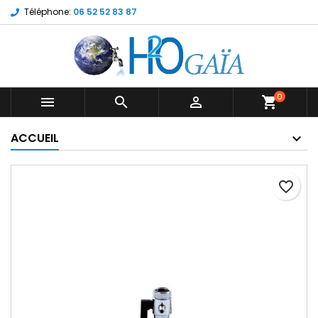
Téléphone:
06 52 52 83 87
0



shopping_cart
ACCUEIL
favorite_border