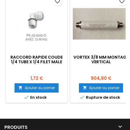
favorite_border
favorite_border
RACCORD RAPIDE COUDE
VORTEX 3/8 MM MONTAGE
1/4 TUBE X 1/4 FILET MALE
VERTICAL
AVEC JOINT L'UNITÉ
Prix
Prix
1,72 €
904,80 €
Ajouter au panier
Ajouter au panier




En stock
Rupture de stock

PRODUITS