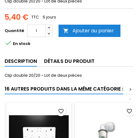
Clip double 20/20 - Lot de deux pièces
5,40 €
TTC
5 jours
Ajouter au panier
Quantité


En stock
DESCRIPTION
DÉTAILS DU PRODUIT
Clip double 20/20 - Lot de deux pièces
16 AUTRES PRODUITS DANS LA MÊME CATÉGORIE :
>
<
favorite_border
favorite_border