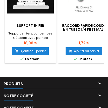
SUPPORT EN FER
RACCORD RAPIDE COUDE
1/4 TUBE X 1/4 FILET MALE
AVEC JOINT L'UNITÉ
Support en fer pour osmose
5 étapes avec pompe
Prix
Prix
18,96 €
1,72 €
Ajouter au panier
Ajouter au panier




En stock
En stock

PRODUITS

NOTRE SOCIÉTÉ

VOTRE COMPTE